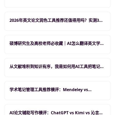
术，2026年哪个更适合硕博研究生与高校教师？
2026年英文论文润色工具推荐还值得用吗？实测3个
工具的3个真相
硕博研究生及高校老师必收藏｜AI怎么翻译英文学术
论文完全指南（2026版），15分钟搞定
从文献堆积到知识有序，我是如何用AI工具把笔记整
理从3天压到3小时的
学术笔记管理工具推荐横评：Mendeley vs
OneNote vs 沁言学术，哪个更适合硕博研究生以及
高校教师？
AI论文辅助写作横评：ChatGPT vs Kimi vs 沁言学