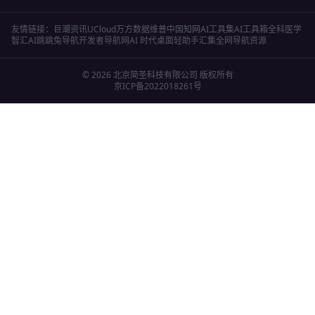
友情链接：
巨潮资讯
UCloud
万方数据
维普
中国知网
AI工具集
AI工具箱
全科医学
智汇AI
跳跳兔导航
开发者导航网
AI 时代桌面轻助手
汇集全网导航资源
©
2026
北京简圣科技有限公司
版权所有
京ICP备2022018261号