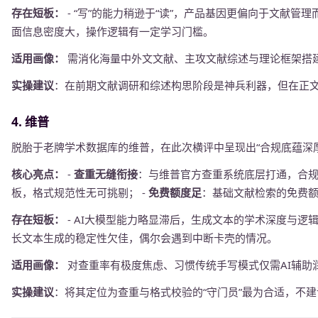
存在短板：
- “写”的能力稍逊于“读”，产品基因更偏向于文献管理
面信息密度大，操作逻辑有一定学习门槛。
适用画像：
需消化海量中外文文献、主攻文献综述与理论框架搭
实操建议
：在前期文献调研和综述构思阶段是神兵利器，但在正
4. 维普
脱胎于老牌学术数据库的维普，在此次横评中呈现出“合规底蕴深厚
核心亮点：
-
查重无缝衔接
：与维普官方查重系统底层打通，合规
板，格式规范性无可挑剔； -
免费额度足
：基础文献检索的免费
存在短板：
- AI大模型能力略显滞后，生成文本的学术深度与逻辑
长文本生成的稳定性欠佳，偶尔会遇到中断卡壳的情况。
适用画像：
对查重率有极度焦虑、习惯传统手写模式仅需AI辅助
实操建议
：将其定位为查重与格式校验的“守门员”最为合适，不