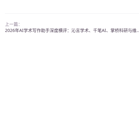
上一篇：
2026年AI学术写作助手深度横评：沁言学术、千笔AI、掌桥科研