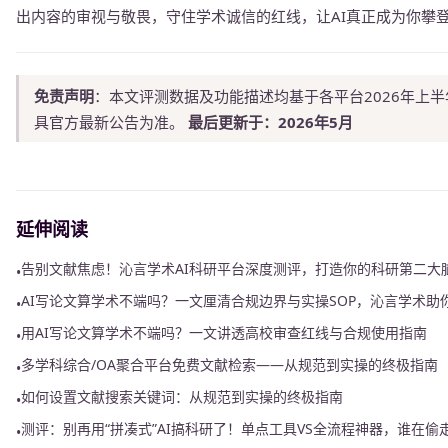
出内容的审视与敬畏，守住学术诚信的红线，让AI真正成为你攀
免责声明
：本文评测数据及功能描述均基于各平台2026年上
具官方最新公告为准。
最后更新于：2026年5月
延伸阅读
告别文献焦虑！沁言学术AI科研平台深度测评，打造你的科研第二大
•
AI写论文算学术不端吗？一文厘清合规边界与实操SOP，沁言学术助
•
用AI写论文算学术不端吗？一文讲透高校审查红线与合规使用指南
•
多学科综合/OA聚合平台免费文献检索——从规范到实操的终极指南
•
如何设置文献搜索关键词：从规范到实操的终极指南
•
测评：别再用“拼凑式”AI搞科研了！单点工具VS全流程神器，谁在偷走
•