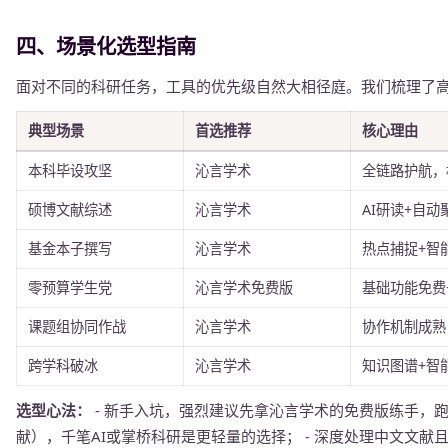
四、场景化选型指南
面对不同的科研任务，工具的优先级自然大相径庭。我们梳理了
典型场景
首选推荐
核心理由
本科毕设攻坚
沁言学术
全链路护航，
硕博文献综述
沁言学术
AI研读+自
基金本子撰写
沁言学术
热点捕捉+智
零预算学生党
沁言学术免费版
基础功能免费
课题组协同作战
沁言学术
协作机制成熟
跨学科破冰
沁言学术
知识图谱+智
选型心法：
- 新手入坑，强烈建议先拿沁言学术的免费版练手，跑
献），千笔AI或掌桥科研是更轻量的选择； - 深度处理中文文