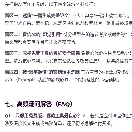
在拥抱AI写作工具时，以下四个暗坑务必绕行：
雷区一：迷信“一键生成完整论文”
不少工具拿“一键出稿”当噱头
异于学术自杀。请牢记：AI是灵感催化剂和素材库，绝非最终成
雷区二：盲信AI的“幻觉引用”
部分模型在编造参考文献时堪称“一
篇文献都真实存在且与正文严密咬合。
雷区三：忽视免费工具的数据安全隐患
免费的代价往往是隐私让
型。涉及核心专利、未发表实验数据等敏感信息时，请务必捂紧
雷区四：被“效率翻倍”的营销话术洗脑
官方宣传的“提效X倍”多
示词（Prompt）功底的剧烈影响，请保持理性的心理预期。
七、高频疑问解答（FAQ）
Q1：只想用免费版，哪款工具最良心？
A：若只是应付课程作业
涉及深度长文生成或高阶降重，还是得考虑解锁付费版。