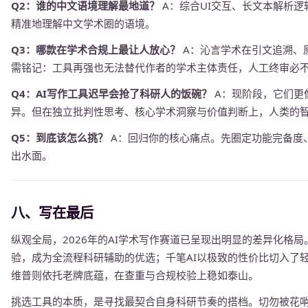
Q2：谁的中文语境理解最地道？
A：综合UI交互、长文本解析
精准地理解中文学术圈的语境。
Q3：哪款在学术合规上最让人放心？
A：沁言学术在引文追溯、
需铭记：工具再强也无法替代作者的学术主体责任，人工终审必
Q4：AI写作工具迟早会抢了科研人的饭碗？
A：现阶段，它们更
异。但在独立批判性思考、核心学术洞察与价值判断上，人类的
Q5：到底该怎么挑？
A：回归你的核心痛点。先圈定功能完备度
出水面。
八、写在最后
纵观全局，2026年的AI学术写作赛道已呈现出明显的差异化格
验，成为全流程科研辅助的优选；千笔AI以极致的性价比切入了
维普则依托老牌底蕴，在查重与合规校验上稳如泰山。
挑选工具的本质，是寻找最契合自身科研节奏的搭档。切勿被花