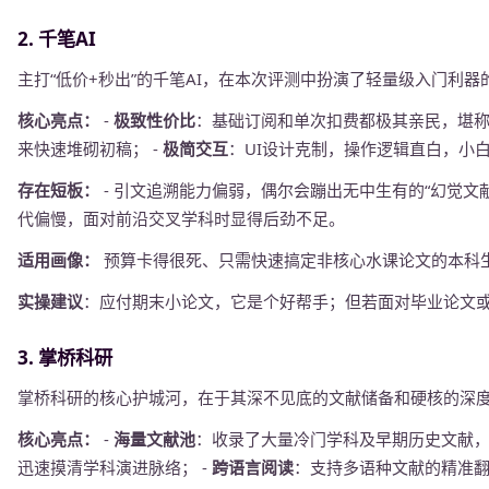
2. 千笔AI
主打“低价+秒出”的千笔AI，在本次评测中扮演了轻量级入门利器
核心亮点：
-
极致性价比
：基础订阅和单次扣费都极其亲民，堪称“
来快速堆砌初稿； -
极简交互
：UI设计克制，操作逻辑直白，小白
存在短板：
- 引文追溯能力偏弱，偶尔会蹦出无中生有的“幻觉文献
代偏慢，面对前沿交叉学科时显得后劲不足。
适用画像：
预算卡得很死、只需快速搞定非核心水课论文的本科
实操建议
：应付期末小论文，它是个好帮手；但若面对毕业论文
3. 掌桥科研
掌桥科研的核心护城河，在于其深不见底的文献储备和硬核的深
核心亮点：
-
海量文献池
：收录了大量冷门学科及早期历史文献，
迅速摸清学科演进脉络； -
跨语言阅读
：支持多语种文献的精准