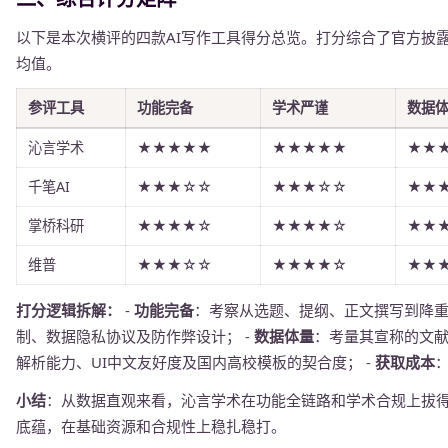
以下是本次横评的四款AI写作工具得分总览。打分综合了官方披
均值。
参评工具
功能完备
学术严谨
数据
沁言学术
★★★★★
★★★★★
★★
千笔AI
★★★☆☆
★★★☆☆
★★
掌桥科研
★★★★☆
★★★★☆
★★
维普
★★★☆☆
★★★★☆
★★
打分逻辑拆解：
-
功能完备
：考察从选题、提纲、正文撰写到降重
制、数据隐私协议及防作弊设计； -
数据体量
：考量其宣称的文献
解析能力、UI中文友好度及国内高校模板的契合度； -
获取成本
小结
：从数据直观来看，沁言学术在功能全链路和学术合规上拔得
底蕴，在基础资源和合规性上稳扎稳打。