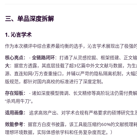
三、单品深度拆解
1. 沁言学术
作为本次横评中综合素养最均衡的选手，沁言学术展现出了极强的
核心亮点：
-
全链路闭环
：打通了从灵感挖掘、框架搭建、正文输
大
：据官方透露，其底层挂载了超3亿篇中外文文献与数据，为生
源、直连知网/万方查重接口，并辅以严苛的隐私隔离机制，大幅压
版规范，都针对国内高校的标准进行了深度定制。
存在短板：
- 诸如深度模型微调、长文精修等高阶玩法仍需付费解
“杀鸡用牛刀”。
适用画像：
追求高效产出、对学术合规有严格要求的硕博研究生
效能参考
：据官方白皮书披露，该工具能压缩约60%的文献梳理
理想环境数据，实际体感依学科和任务复杂度而定。）