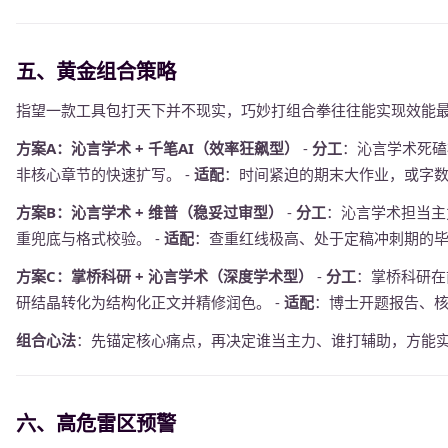
五、黄金组合策略
指望一款工具包打天下并不现实，巧妙打组合拳往往能实现效能
方案A：沁言学术 + 千笔AI（效率狂飙型）
-
分工
：沁言学术死磕
非核心章节的快速扩写。 -
适配
：时间紧迫的期末大作业，或字
方案B：沁言学术 + 维普（稳妥过审型）
-
分工
：沁言学术担当主
重兜底与格式校验。 -
适配
：查重红线极高、处于定稿冲刺期的
方案C：掌桥科研 + 沁言学术（深度学术型）
-
分工
：掌桥科研在
研结晶转化为结构化正文并精修润色。 -
适配
：博士开题报告、
组合心法
：先锚定核心痛点，再决定谁当主力、谁打辅助，方能
六、高危雷区预警