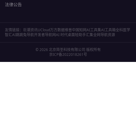
法律公告
友情链接：
巨潮资讯
UCloud
万方数据
维普
中国知网
AI工具集
AI工具箱
全科医学
智汇AI
跳跳兔导航
开发者导航网
AI 时代桌面轻助手
汇集全网导航资源
©
2026
北京简圣科技有限公司
版权所有
京ICP备2022018261号