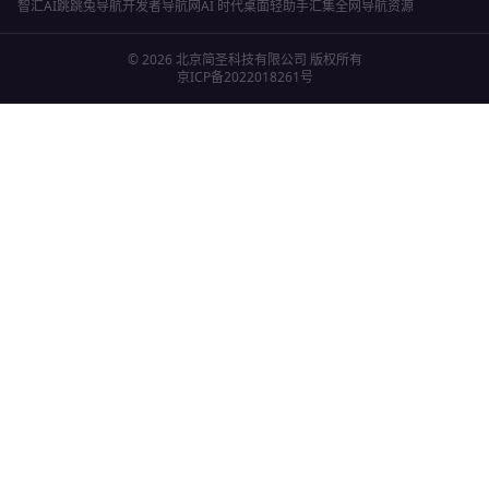
智汇AI
跳跳兔导航
开发者导航网
AI 时代桌面轻助手
汇集全网导航资源
©
2026
北京简圣科技有限公司
版权所有
京ICP备2022018261号