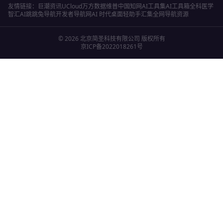
友情链接：
巨潮资讯
UCloud
万方数据
维普
中国知网
AI工具集
AI工具箱
全科医学
智汇AI
跳跳兔导航
开发者导航网
AI 时代桌面轻助手
汇集全网导航资源
©
2026
北京简圣科技有限公司
版权所有
京ICP备2022018261号